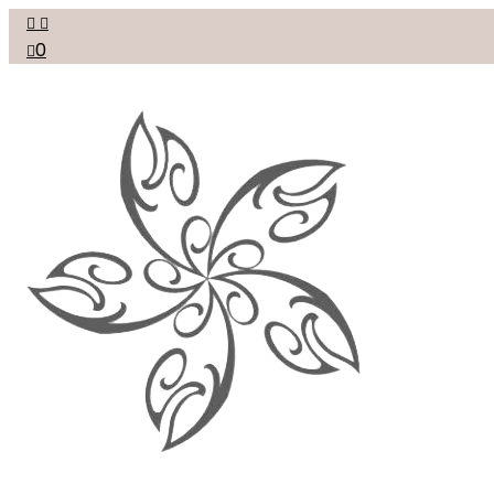


0
