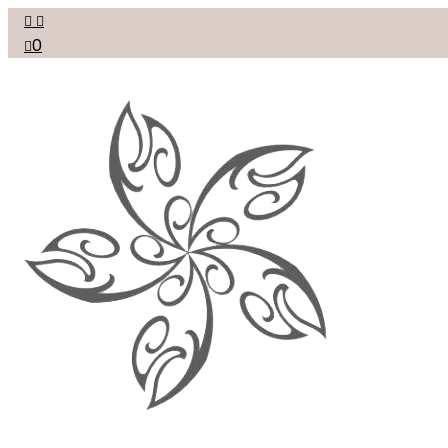


0
