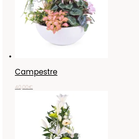
Campestre
40,00
€