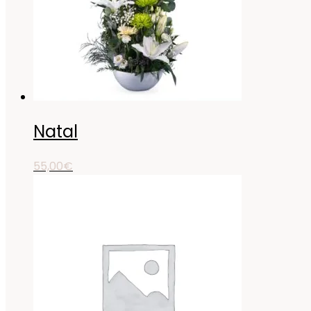
Natal
55,00
€