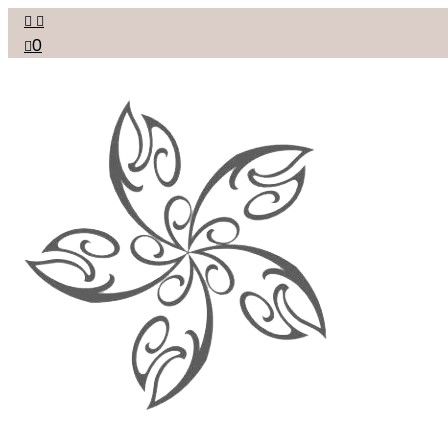


0
