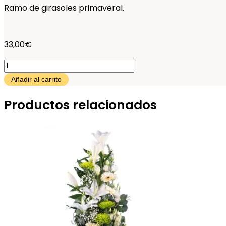
Ramo de girasoles primaveral.
33,00
€
Ramo
de
Añadir al carrito
Girasoles.
Productos relacionados
cantidad