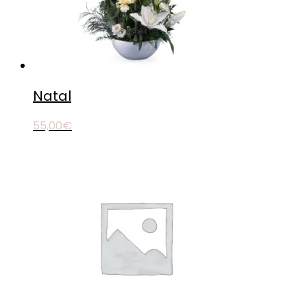
Natal
55,00
€